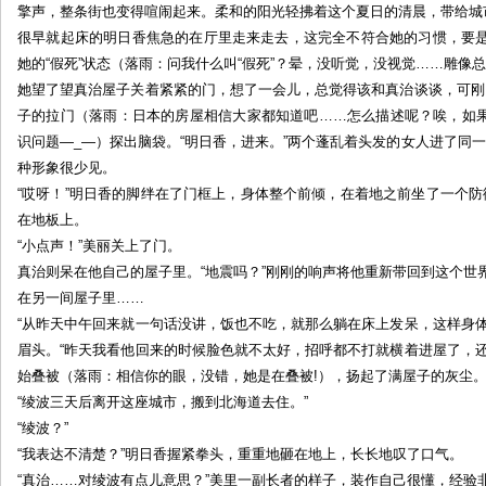
擎声，整条街也变得喧闹起来。柔和的阳光轻拂着这个夏日的清晨，带给城
落
很早就起床的明日香焦急的在厅里走来走去，这完全不符合她的习惯，要是
雨
她的“假死”状态（落雨：问我什么叫“假死”？晕，没听觉，没视觉……雕像
她望了望真治屋子关着紧紧的门，想了一会儿，总觉得该和真治谈谈，可刚
子的拉门（落雨：日本的房屋相信大家都知道吧……怎么描述呢？唉，如
识问题—_—）探出脑袋。“明日香，进来。”两个蓬乱着头发的女人进了同一
种形象很少见。
“哎呀！”明日香的脚绊在了门框上，身体整个前倾，在着地之前坐了一个防
在地板上。
“小点声！”美丽关上了门。
真治则呆在他自己的屋子里。“地震吗？”刚刚的响声将他重新带回到这个世界
在另一间屋子里……
“从昨天中午回来就一句话没讲，饭也不吃，就那么躺在床上发呆，这样身
眉头。“昨天我看他回来的时候脸色就不太好，招呼都不打就横着进屋了，
始叠被（落雨：相信你的眼，没错，她是在叠被!），扬起了满屋子的灰尘
“绫波三天后离开这座城市，搬到北海道去住。”
“绫波？”
“我表达不清楚？”明日香握紧拳头，重重地砸在地上，长长地叹了口气。
“真治……对绫波有点儿意思？”美里一副长者的样子，装作自己很懂，经验