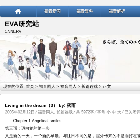
福音新闻
福音资料
福音解析
EVA研究站
CNNERV
现在的位置:
首页
>
福音同人
>
福音同人
>
长篇连载
> 正文
Living in the dream（3） by: 落雨
Living
2005年02月12日
⁄
福音同人
,
长篇连载
⁄ 共 5972字 ⁄ 字号
小
中
大
⁄
已关闭
in
Chapter 1:Angelical smiles
the
第三话：迈向她的第一步
dream
又是新的一天，一个新的早晨。与往日不同的是，屋外传来的不是雨打在
by: