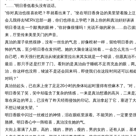
“……”明日香低着头没有说话。
“你对真治也很喜欢吧？早就看出来了。”坐在明日香身边的美里望着脸上
会儿我得去NERV总部一趟，你们也得去上学吧？路上你的和真治好好谈谈
明日香送去一个鄙夷的眼神，“你好像很懂吗！光说不做的家伙……自己拔
来，厅里传来美里关门的声音。
真治的屋子依然很静，没有一丝生的气息，好像棺材一样，留给明日香的
怖的气氛，至少明日香在发抖吧。她的大脑全速运转着，一会怎么充当一
自己吧，昨天强行把真治从绫波家里拉出来其实就是一个错误，但愿真治不
最后，那只手还是打开了门。看到的是真治由于睡眠不足而充血的眼，两
治，你这样也没用，绫波不是还会回来吗，即使我们在这段时间还可以相
对吗？”
真治抬起头，已在床上坐了足足20小时的身体站起时显得有些麻木了。“对，
明日香笑了笑，笑中却蕴含了复杂的情感，一来是真治想通的高兴，二来是
靠在床边的琴上，已没有了昨天经雨侵蚀的印记。真治拿起了它，塞进了大
不想让绫波失望。”
明日香眼中闪过一丝难过的神情，泪在眼眶里滚着。不能哭的，一定要坚强。
胳膊。明日香心中一阵暗喜，真治没生她的气。
大街上塞满了人群。高的，矮的，胖的，瘦的，男的女的，还有人妖，基