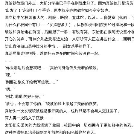
真治朝教室门外走，大部分学生已早早在剧院坐好了。因为真治他们是演员
“出发了！”东治打了个手势，原本就空静的教室如今空空如也。
国立初中的校园很大的，剧院，医院，篮球馆，以及……育婴室（落雨：
为什么在校园中有用……^发挥想象力），从教学楼到剧院要经过操场和一
绫波和真治走在前面，后面跟了一群，有说有笑。东治正在跟阿光说些小
开心的笑声，而剑介则故意靠近东治，来窃听两人正在讲些什么……而明
防止真治做出某种过分的事情，一副女杀手的样子。
真治尽量走得很慢，以便拥有更多的时间和绫波在一起。
……
“你去那边后会想我吧……”真治问身边低头走着的绫波。
“嗯。”
“到那边别忘了给我写信哦……”
“嗯。”
“别老‘嗯嗯’的好不好。”
“放心，不会忘了你的。”绫波的脸上漾起了美丽的微笑。
真治头一次发现绫波也是很开朗的人，也许只是不会与人交往罢了。
两人再一次陷入了沉默……
太阳把它柔美的光线洒满了校园，校园中的一切都拥有了更加鲜艳的色彩
这种静谧把真治带回到两年前的那段阳光灿烂的春天。