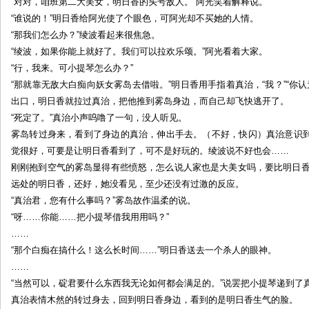
“对对，咱班第二大美女，明日香的头号敌人。”阿光笑着解释说。
“谁说的！”明日香给阿光使了个眼色，可阿光却不买她的人情。
“那我们怎么办？”绫波看起来很焦急。
“绫波，如果你能上就好了。我们可以拉欢乐颂。”阿光看着大家。
“行，我来。可小提琴怎么办？”
“那就靠无敌大白痴向妖女雾岛去借啦。”明日香用手指着真治，“我？”“你认为
出口，明日香就拉过真治，把他推到雾岛身边，而自己却飞快逃开了。
“死定了。”真治小声呜噜了一句，没人听见。
雾岛转过身来，看到了身边的真治，伸出手去。（不好，快闪）真治意识
觉很好，可要是让明日香看到了，可不是好玩的。绫波说不好也会……
刚刚抱到空气的雾岛显得有些愤怒，怎么说人家也是大美女吗，要比明日香那个mo
远处的明日香，还好，她没看见，至少还没有过激的反应。
“真治君，您有什么事吗？”雾岛故作温柔的说。
“呀……你能……把小提琴借我用用吗？”
……
“那个白痴在搞什么！这么长时间……”明日香送去一个杀人的眼神。
……
“当然可以，碇君要什么东西我无论如何都会满足的。”说罢把小提琴递到了
真治表情木然的转过身去，回到明日香身边，看到的是明日香生气的脸。