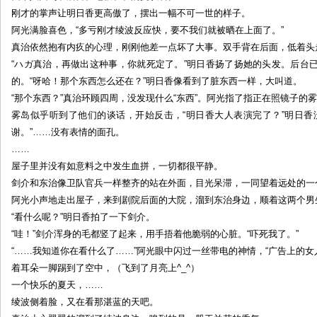
刚才的掌声让明日香更高傲了，摆出一幅不可一世的样子。
阿光满脸喜色，“多亏刚才绫波反应快，要不我们就被晒在上面了。”
真治依然抱有内疚的心理，刚刚他差一点坏了大事。双手背在后面，低着头
“ハガ真治，再做出这种事，你就死定了。”明日香扬了扬她的头发。后台
的。“呀哈！那个东西怎么还在？”明日香像看到了脏东西一样，大叫道。
“那个东西？”真治环顾四周，没发现什么“东西”。阿光指了指正在照镜子的雾
雾岛似乎听到了他们的谈话，开始反击，“明日香大人表演完了？”明日香
谢。”……没有表情的面孔。
……
屋子里并没有如意料之中发生血拼，一切都很平静。
剑介和东治像卫队官兵一样整齐的站在外面，目光呆滞，一同望着远处的一个
阿光小声地走出屋子，来到剧院后面的大院，溜到东治身边，顺着这两个男
“看什么呢？”明日香拍了一下剑介。
“哇！”剑介浑身的毛都竖了起来，用手捂着他脆弱的心脏。“吓死我了。”
“……我知道你在看什么了……”阿光眼中闪过一丝带电的神情，“广告上的女
着耳朵一脚踢到了空中，（飞到了月亮上^_^）
一个快乐的夏天，……
绫波侧着脸，又在看那湛蓝的天吧。