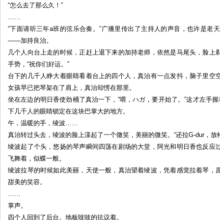
“怎么去了那么久！”
……
“下面请听三年a班的弦乐合奏。”广播里传出了主持人的声音，也许是老
——加持良治。
几个人向台上走的时候，正赶上退下来的加持老师，依然是马尾头，脸上
手势，“祝你们好运。”
台下的几千人睁大着眼睛看着台上的四个人，真治有一点发抖，脑子里空
女孩早已把琴架在了肩上，真治却愣在那里。
坐在左边的明日香使劲桶了真治一下，“喂，ハガ，要开始了。”这才左手握
下几千人的眼睛锁定在这块巴掌大的地方。
午，温暖的手，绫波……
真治转过头去，绫波的脸上漾起了一个微笑，美丽的微笑。“还拉G-dur，放
绫波起了个头，悠扬的琴声瞬间四荡在剧场的大堂，阿光和明日香也反应
飞舞着，似蝶一般。
绫波拉琴的时候如此美丽，天使一般，真治望着绫波，凭着感觉拉着琴，
甜美的笑容。
……
掌声。
四个人回到了后台。地板吱吱的抗议着。