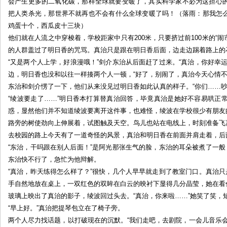
会产生更多的二氧化碳，那样全球就要变暖了，其实科学家不必为这担心
把人类杀光，那世界不就再也不会有什么全球变暖了吗！（落雨：那我怎么
鸡蛋十个，西瓜皮十三块）
他们就在人流之中穿梭着，学校距家中只有200米，只要挤过前100米的“闹
的人群盖过了明日香的咒骂。真治只是跟在明日香后面，边走边踢着路上的
“又是两个人上学，好浪漫哦！”剑介东治从后面赶了过来。“真治，你好幸
边，明日香也没和以往一样揍两个人一顿，“好了，别闹了，真治今天心情不
东治和剑介愣了一下，他们从来没见过明日香如此认真的样子。“你们……吵
“绫波要走了……”明日香本打算替真治回答，毕竟真治是她好不容易哄正
惑，显然他们并不知道绫波要离开这件事，也难怪，绫波在学校很少有朋友
路旁的树使劲向上伸展着，试图触及天空。鸟儿也站在电线上，时刻准备飞
去校园的路上今天有了一道奇怪的风景，真治和明日香在前面并肩走着，后
“东治，干吗跟在别人后面！”是阿光那张生气的脸，东治的耳朵被煮了一般
东治快不行了，急忙为他辩解。
“真治，昨天练得怎么样了？”很快，几个人早早就走到了教室门口。真治只
手自然地放在桌上，一双红色的双眸在白云的映衬下显得几分晶莹，她在看
玻璃上映出了真治的影子，绫波回过头去。“真治，你来啦……”她笑了笑，
“早上好。”真治把提琴包立在了椅子旁。
两个人尽力找话题，以打破现在的沉默。“我们走吧，去剧院，一会儿音乐