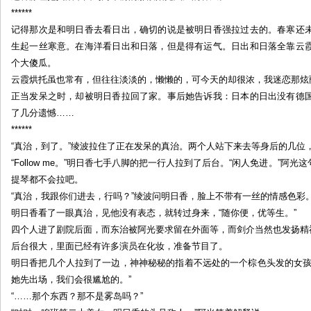
******
记得那次是和明日香去看日出，确切的说是被明日香强拉过去的。春寒还
生起一丝寒意。在海洋看日出和日落，但是得有运气。日出和日落全靠云
个大傻瓜。
云霞烘托虽也常有，但往往淡淡的，懒懒的，可今天的却很浓，我迷恋那炫
正当发呆之时，却被明日香拉回了家。事后她告诉我：日本的日出没有德
了几分遗憾……
******
“真治，到了。”绫波拉住了正在发呆的真治。两个人站下来去等身后的几位
“Follow me。”明日香七手八脚的把一行人拉到了后台。“闲人免进。”
提琴都不会拉吧。
“真治，我跟你们进去，行吗？”绫波问明日香，脸上不带有一丝的情感色彩
明日香看了一眼真治，见他没有表态，就转过身来，“随你便，优等生。”
四个人进了剧院后面，而东治被阿光要求留在外面等，而剑介当然也发扬精
后台很大，里面已经有许多演员在化妆，准备节目了。
明日香把几个人拉到了一边，神神秘秘的指着不远处的一个棕色头发的女孩
她先出场，我们会很尴尬的。”
“……那个东西？那不是雾岛吗？”