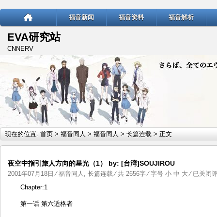
福音新闻
福音资料
福音解析
EVA研究站
CNNERV
现在的位置:
首页
>
福音同人
>
福音同人
>
长篇连载
> 正文
夜空中指引旅人方向的星光（1） by: [台湾]SOUJIROU
夜
2001年07月18日
⁄
福音同人
,
长篇连载
⁄ 共 2656字 ⁄ 字号
小
中
大
⁄
已关闭
空
Chapter:1
中
第一话 第六适格者
指
引