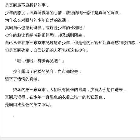
是真嗣最不愿想起的事，
少年的态度，照真嗣低落的心情，获得的响应恐怕是真嗣的沉默，
为什么会对眼前的少年自然的说话，
真嗣自己也感到讶异，或许是少年的长相吧！
少年的脸让真嗣感到很熟悉，却又感到陌生，
自己从未在第三东京市见过这名少年，但是他的五官却让真嗣感到亲切感，
但是真嗣确定，自己认识的人不包括这名少年。
「喔，谢啦～有缘再见吧！」
少年露出了轻松的笑容，向市郊跑去，
留下了错愕的真嗣。
败坏的第三东京市，人们只有慌张的逃离，少有人会想住进来，
真嗣只记得，在少年一身黑色的衣着上唯一的其它颜色，
是胸口浅蓝色的英文缩写。
.