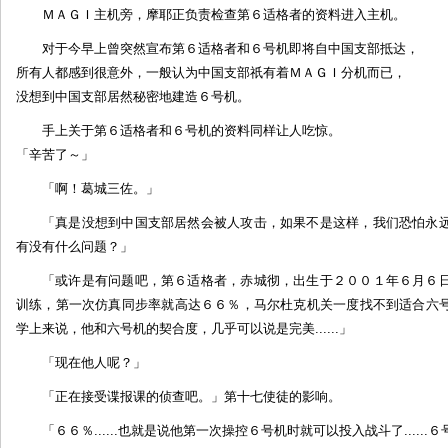
ＭＡＧＩ主机旁，摩耶正负责检查第６适格者的资料进入主机。
对于今早上曾突然宣布第６适格者和６号机即将自中国支部抵达，
所有人都感到很意外，一般认为中国支部祇有着ＭＡＧＩ分机而已，
没想到中国支部居然秘密地建造６号机。
手上关于第６适格者和６号机的资料同样让人吃惊。
「辛苦了～」
「啊！葛城三佐。」
「真是没想到中国支部居然会被人攻击，如果不是这样，我们恐怕永
有没有什么问题？」
「或许是有问题吧，第６适格者，赤城彻，出生于２００１年６月６
训练，第一次仿真同步率就高达６６％，马尔杜克机关一度找不到适合六
学上来说，他和六号机的契合度，几乎可以说是完美......」
「现在他人呢？」
「正在接受谍报课的侦查吧。」第十七使徒的影响。
「６６％......也就是说他第一次操控６号机时就可以投入战斗了......