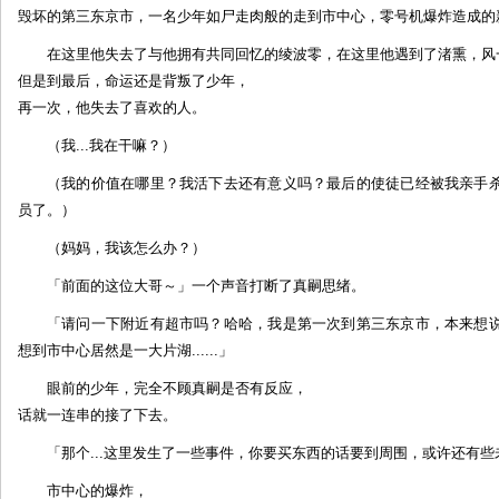
毁坏的第三东京市，一名少年如尸走肉般的走到市中心，零号机爆炸造成的
在这里他失去了与他拥有共同回忆的绫波零，在这里他遇到了渚熏，风
但是到最后，命运还是背叛了少年，
再一次，他失去了喜欢的人。
（我...我在干嘛？）
（我的价值在哪里？我活下去还有意义吗？最后的使徒已经被我亲手
员了。）
（妈妈，我该怎么办？）
「前面的这位大哥～」一个声音打断了真嗣思绪。
「请问一下附近有超市吗？哈哈，我是第一次到第三东京市，本来想
想到市中心居然是一大片湖......」
眼前的少年，完全不顾真嗣是否有反应，
话就一连串的接了下去。
「那个...这里发生了一些事件，你要买东西的话要到周围，或许还有些未受波
市中心的爆炸，