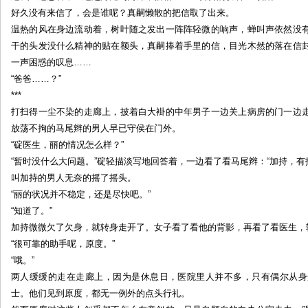
好久没有来信了，会是谁呢？真嗣懒散的把信取了出来。
温热的风在身边流动着，树叶随之发出一阵阵轻微的响声，蝉叫声依然没
干的头发没什么精神的贴在额头，真嗣捧着手里的信，目光木然的落在信
一声困惑的叹息……
“爸爸……？”
***
打扫得一尘不染的走廊上，披着白大褂的中年男子一边关上病房的门一边
放荡不拘的马尾辫的男人早已守侯在门外。
“碇医生，丽的情况怎么样？”
“暂时没什么大问题。”碇轻描淡写地回答着，一边看了看马尾辫：“加持，有
叫加持的男人无奈的摇了摇头。
“丽的状况并不稳定，还是尽快吧。”
“知道了。”
加持微微欠了欠身，就转身走开了。女子看了看他的背影，再看了看医生，
“很可靠的助手呢，原度。”
“哦。”
两人缓缓的走在走廊上，因为是休息日，医院里人并不多，只有偶尔从身
士。他们见到原度，都无一例外的点头行礼。