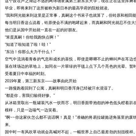
这个设在芦之湖边不远的网球场隶属第三新东京大学，现在正在这里挥舞
毕业，即将来到了这所被称为新日本的最高学府的院校就读。
“我和阿光能来到这里是正常事，真嗣这个书呆子也就算了，但铃原和相田能
每当明日香这么说着，铃原便会不满的咆哮起来，而真嗣和阿光就忍不住大
他们是从国中开始就一直在一起的好朋友。
“笨蛋真嗣！你给我跑快点啊！”
“知道了啦知道了啦！哇！”
“东治！你那么大力干什么！”
空气中流淌着青春的气息和成长的喜悦，即使是唧唧不止的蝉叫声在耳边
落在球场边的草地上，如同在一片翠绿的平毯上点下几个亮色的光晕。暂
受着夏日中幸福的时刻。
2019年夏，第三新东京——故事由此开始
一路慢跑着回到了公寓，真嗣和明日香浑身已经被汗水浸湿了。
“都是你，害我们输得好惨。”
从冰箱里取出一瓶罐装汽水一饮而尽，明日香面带抱怨的神色低头瞪着趴
模样，只是一边喘气一边笑着。
“啊~~你这家伙怎么都不说话啊！真是！”准确的将易拉罐抛进角落里的
来。
国中时一有风吹草动就会高喊对不起，一幅世界上自己最差劲的别扭模样