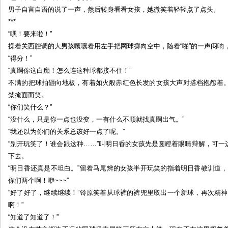
男子自言自语的说了一声，然后转身看看女孩，她微笑着轻轻点了点头。
***
“嘿！要来啦！”
操着关西腔调的大男孩嚷嚷着用左手把网球掷向空中，随着“啪”的一声闷响
“得分！”
“真嗣你这白痴！怎么连这种球都接不住！”
不满的把球拍砸向地板，有着如火般赤红色长发的女孩大声对搭档抱怨着
禁掩面而笑。
“你们笑什么？”
“没什么，只是你一点也没变，一有什么不顺就找真嗣出气。”
“我还以为你们的关系总该好一点了呢。”
“别开玩笑了！谁会跟这种……”叫明日香的女孩先是圆瞪着眼睛辩解，可
下去。
“明日香还真是不坦白。”留着马尾辫的女孩半开玩笑的指着明日香教训道
你们两个啊！咿~~~”
“好了好了，继续继续！”铃原笑着从球裤的裤兜里取出一个新球，再次精
啊！”
“知道了知道了！”