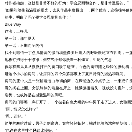
对作者抱怨，这就是非常不好的行为！学会忍耐和合作，是非常重要的。”
儿
“如果能够抱着温暖的眼光，去从作品中发掘出一，两个优点，这往往将使
的事。明白了吗？要学会忍耐和合作！”
Blue Way
作者：土根儿
第一部：那年夏天
第一话：不期而至的信
找不到哪怕一丁点儿情调的惨白墙壁像要压迫人的呼吸般屹立在四周，一
地板打扫得干干净净，但空气中却弥漫着一种僵直，生硬的气息……
偶尔有阵风儿从微微打开的窗口吹了进来，白色的窗帘随之轻轻的撩动着
进这个小小的房间，让房间的四个角落都带上了夏日特有的温热和沉闷。
房间的正中央是一张铺着洁白单褥的床，在床铺边的小桌子上，一束或许
意的搁在上面。女孩静静的端坐在床上，她微微扭着头，视线投向窗外，
姿势，也或许是在感受温和的风吧。
房间的门喀嚓一声打开了，一个披着白色大褂的中年男子走了进来，女孩回
“丽，情况怎么样？”
“恩，还好。”
简单的寒暄过后，男子走到窗边。窗帘轻轻扬起，拂过他脸角浓密的胡须，
“也许在这里挂个风铃比较好。”