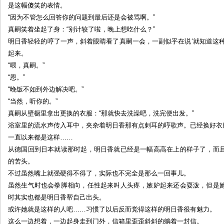
是这幅傻笑的表情。
“因为不管怎么回答你的问题到最后还是会被骂啊。”
真嗣笑着坐起了身：“别计较了啦，晚上想吃什么？”
明日香轻轻的哼了一声，斜着眼睛看了真嗣一会，一副似乎在说‘就知道这
起来。
“喂，真嗣。”
“恩。”
“晚饭不如到外边解决吧。”
“当然，听你的。”
真嗣从壁橱里拿出更换的衣服：“那就快去洗澡吧，洗完便出发。”
浴室里的流水声传入耳中，夹杂着明日香那有点刺耳的哼歌声。已经换好衣
一直以来都是这样……
从德国回到日本就读那时起，明日香就已经是一幅高高在上的样子了，而
的苦头。
不过虽然嘴上就强硬得不得了，实际也不完全是那么一回事儿。
虽然生气时也会拳脚相向，任性起来叫人头疼，嫉妒起来还会耍泼，但是
时其实也都是明日香帮自己出头。
或许她就是这样的人吧……习惯了以后反而觉得这样的明日香很有魅力。
这么一边想着，一边起身走到门外，信箱里歪歪斜斜的躺着一封信。