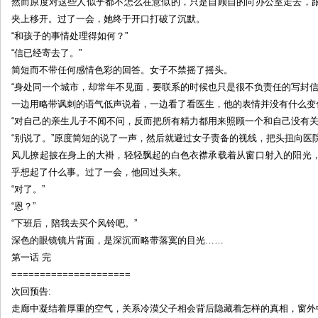
然而原度对这些人似乎都不怎么在意似的，只是自顾自的向办公室走去，
夹上移开。过了一会，她终于开口打破了沉默。
“和孩子的事情处理得如何？”
“信已经寄去了。”
简短而不带任何感情色彩的回答。女子不禁摇了摇头。
“身处同一个城市，却常年不见面，要联系的时候也只是很不负责任的写封信
一边用略带讽刺的语气低声说着，一边看了看医生，他的表情并没有什么变
“对自己的亲生儿子不闻不问，反而把所有精力都用来照顾一个和自己没有关
“别说了。”原度简短的说了一声，然后就避过女子责备的视线，把头扭向医
风儿撩起披在身上的大褂，轻轻飘起的白色衣襟承载着从窗口射入的阳光
乎想起了什么事。过了一会，他回过头来。
“对了。”
“恩？”
“下班后，陪我去买个风铃吧。”
深色的眼镜镜片背面，是深沉而略带落寞的目光……
第一话 完
=====================
次回预告:
走廊中凝结着厚重的空气，关系冷漠父子相会背后隐藏着怎样的真相，窗外