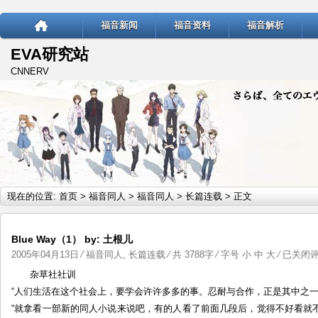
福音新闻
福音资料
福音解析
EVA研究站
CNNERV
现在的位置:
首页
>
福音同人
>
福音同人
>
长篇连载
> 正文
Blue Way（1） by: 土根儿
Blue
2005年04月13日
⁄
福音同人
,
长篇连载
⁄ 共 3788字 ⁄ 字号
小
中
大
⁄
已关闭
Way（1
杂草社社训
by:
“人们生活在这个社会上，要学会许许多多的事。忍耐与合作，正是其中之一
土
“就拿看一部新的同人小说来说吧，有的人看了前面几段后，觉得不好看就
根