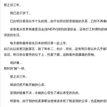
那之后三年。
我已是17岁了。
已比明日香高出半个头的我，由于在田径部里锻炼的关系，已经不再像
依靠着从世界再建委员会(前NERV)得到的退职金，还有打工时攒到的
清贫的生活。
每天都和最终留在日本的明日香一起上学。
自己比以前更沉默寡言，除了和冬二，剑介，班长...还有明日香以外几乎都
说话。终日坐在窗旁的位子上，托着下腮，远眺着外面朦胧的景物。
就好像...
那时的“她”一样。
那之后三年。
绫波仍然不敞开她的心扉。
是我的犹豫不决，令她的心背负了难以承受的负担。
明显地，由于我的忧柔寡断迫使绫波杀死了既是我的父亲，也是她的创造