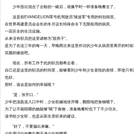
少年投出混合了企盼的一睹后，就像平时一样准备晚餐去了。
这是前EVANGELION零号机驾驶员“绫波零”专用的特别病室。
在世界再建委员会会长的冬月议长特殊命令下无限租用的病房。
一应区全的生活设施。
从来没有职员把这里谑称为”甜房子“。
是为了在这三年的每一天，早晚两次来这里作访的少年从病房里离开的时候
笑颜的缘故吧。
现在，所有工作于此的职员都希企着，
自己还是这里的职员的时间里，能够看到少年和少女喜悦的表情，即使只有
也好。
那时，该会是如何的幸福呢？
”是，张开口...“
少年把汤匙送入口中时，少女机械地张开嘴，囫囵地把食物咽下。
为了让不能咀嚼的她能够”喝“下食物，准备晚餐时也下了不少功夫。
读书给少女听，也是从医生里听来的建议。
”好了，不要漏出来嘛。“
少年用洁白的餐巾擦干净少女的嘴唇。