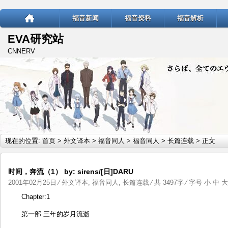
福音新闻
福音资料
福音解析
EVA研究站
CNNERV
现在的位置:
首页
>
外文译本
>
福音同人
>
福音同人
>
长篇连载
> 正文
时间，奔流（1） by: sirens/[日]DARU
2001年02月25日
⁄
外文译本
,
福音同人
,
长篇连载
⁄ 共 3497字 ⁄ 字号
小
中
大
Chapter:1
第一部 三年的岁月流逝