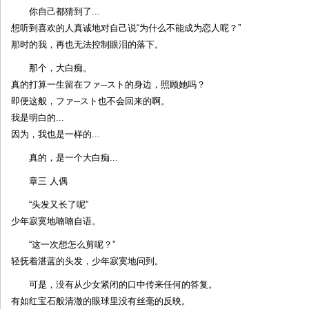
你自己都猜到了...
想听到喜欢的人真诚地对自己说“为什么不能成为恋人呢？”
那时的我，再也无法控制眼泪的落下。
那个，大白痴。
真的打算一生留在ファ─スト的身边，照顾她吗？
即便这般，ファ─スト也不会回来的啊。
我是明白的...
因为，我也是一样的...
真的，是一个大白痴...
章三 人偶
“头发又长了呢”
少年寂寞地喃喃自语。
“这一次想怎么剪呢？”
轻抚着湛蓝的头发，少年寂寞地问到。
可是，没有从少女紧闭的口中传来任何的答复。
有如红宝石般清澈的眼球里没有丝毫的反映。