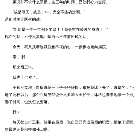
虽说并不求什么回报，这三年的时间，已使我心力交瘁。
“或是明天，或是十年，完全不能确定啊。”
是那时主诊医生的话。
“即使是一生一世都不要紧！！我会留在绫波的身边！！”
现在的我，不停反复地回味自己三年前所说的话。
今天，我又拽着这颗疲惫不堪的心，一步步地走向病院。
章二 我
那之后三年。
我也十七岁了。
不知不觉地，白痴真嗣一下子长得好快，都把我比下去了，真是的，至
进了高校以后，那个白痴突然说什么要加入田径部，体格也渐渐地像一个男
选了跳高，也没怎么变嘛。
我？
每天都去打工啦。结果在最后，说自己已完成最后的职责，拒绝了退职
到最终还是那样倔强...呢。