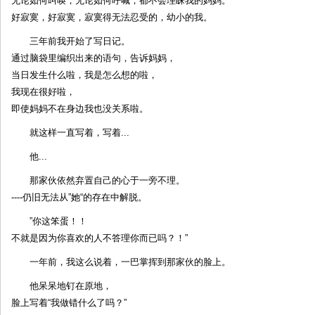
无论如何叫唤，无论如何呼喊，都不会理睬我的妈妈。
好寂寞，好寂寞，寂寞得无法忍受的，幼小的我。
三年前我开始了写日记。
通过脑袋里编织出来的语句，告诉妈妈，
当日发生什么啦，我是怎么想的啦，
我现在很好啦，
即使妈妈不在身边我也没关系啦。
就这样一直写着，写着...
他...
那家伙依然弃置自己的心于一旁不理。
----仍旧无法从”她“的存在中解脱。
”你这笨蛋！！
不就是因为你喜欢的人不答理你而已吗？！”
一年前，我这么说着，一巴掌挥到那家伙的脸上。
他呆呆地钉在原地，
脸上写着“我做错什么了吗？”